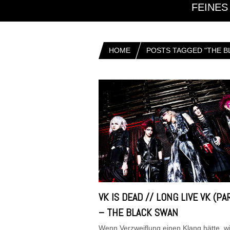
FEINES
HOME
POSTS TAGGED "THE B
VK IS DEAD // LONG LIVE VK (PAR
– THE BLACK SWAN
Wenn Verzweiflung einen Klang hätte, w