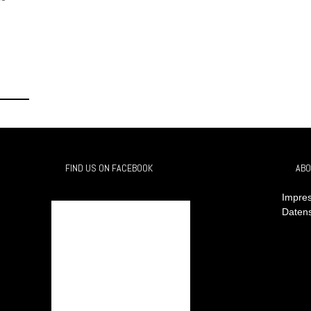
FIND US ON FACEBOOK
ABO
Impres
Daten