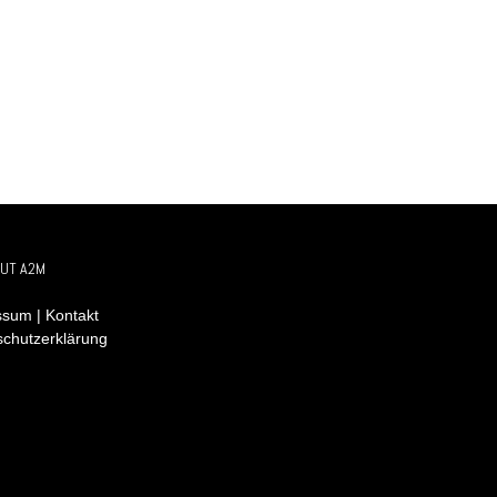
UT A2M
sum | Kontakt
schutzerklärung