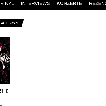
 VINYL
INTERVIEWS
KONZERTE
REZEN
LACK SWAN"
T II)
ie