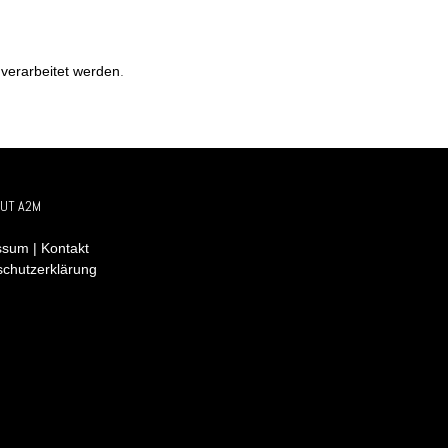
verarbeitet werden
.
UT A2M
sum | Kontakt
schutzerklärung