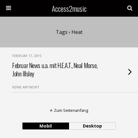
Access2music
Tags › Heat
FEBRUAR 17, 2015
Februar News u.a. mit H.E.A.T., Neal Morse,
John Illsley
KEINE ANTWORT
Zum Seitenanfang
Mobil
Desktop