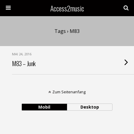
Access2music
Tags › M83
MAI 24, 2016
M83 – Junk
Zum Seitenanfang
Mobil
Desktop