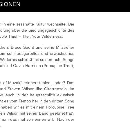
SIONEN
 in eine sesshafte Kultur wechselte. Die
handlung über die Siedlungsgeschichte des
le Thief – Titel: Your Wilderness.
chen. Bruce Soord und seine Mitstreiter
 ein sehr ausgereiftes und erwachsenes
Wildernis schließt mit seinen acht Songs
Mal sind Gavin Harrison (Porcupine Tree),
nd of Muzak“ erinnert fühlen…oder? Das
nd Steven Wilson like Gitarrensolo. Im
So auch in der hauptsächlich akustisch
ht es vom Tempo her in den dritten Song
h, haben wir es mit einem Porcupine Tree
ven Wilson mit seiner Band geebnet hat?
nn man das mal so nennen will. Nach der
.