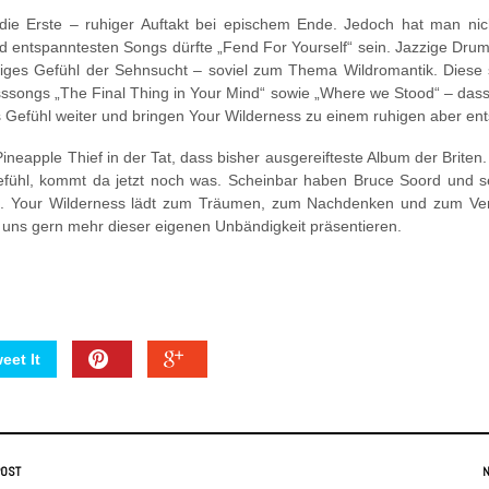
die Erste – ruhiger Auftakt bei epischem Ende. Jedoch hat man nic
d entspanntesten Songs dürfte „Fend For Yourself“ sein. Jazzige Drums,
hliges Gefühl der Sehnsucht – soviel zum Thema Wildromantik. Diese s
sssongs „The Final Thing in Your Mind“ sowie „Where we Stood“ – da
es Gefühl weiter und bringen Your Wilderness zu einem ruhigen aber e
 Pineapple Thief in der Tat, dass bisher ausgereifteste Album der Brit
efühl, kommt da jetzt noch was. Scheinbar haben Bruce Soord und s
. Your Wilderness lädt zum Träumen, zum Nachdenken und zum Verw
f uns gern mehr dieser eigenen Unbändigkeit präsentieren.
eet It
POST
N