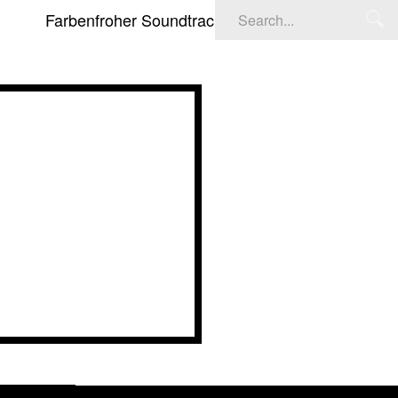
Farbenfroher Soundtrack: Deadpool & Wolverine
IGENE