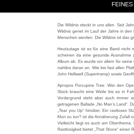
FEINES
Die Wildnis steckt in uns allen. Seit J
Wildnis geriet im Lauf der Jahre in den 
Menschen werden. Die Wildnis ist das gr
Heutzutage ist es für eine Band nicht 
scheinen da eine gesunde Ausnahme zu 
Album ab. Es wurde vor allem für seine 
nahtlos daran an. Wie bei fast allen Pla
John Helliwell (Supertramp) sowie Geof
Apropos Porcupine Tree. Wer den Opene
Stück braucht eine Weile bis es in Fa
Vordergrund steht aber auch immer wie
getragenen Ballade „No Man’s Land“. Do
„Tear you Up“ hinüber. Ein rastloses St
Klon zu tun? ist die Annäherung Zufall
Vielleicht liegt es auch am Oberthema.
Rastlosigkeit bietet „That Shore“ einen