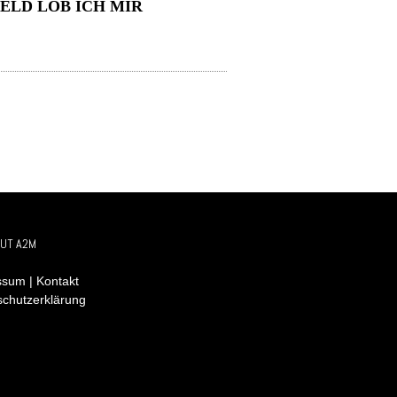
ELD LOB ICH MIR
UT A2M
sum | Kontakt
schutzerklärung