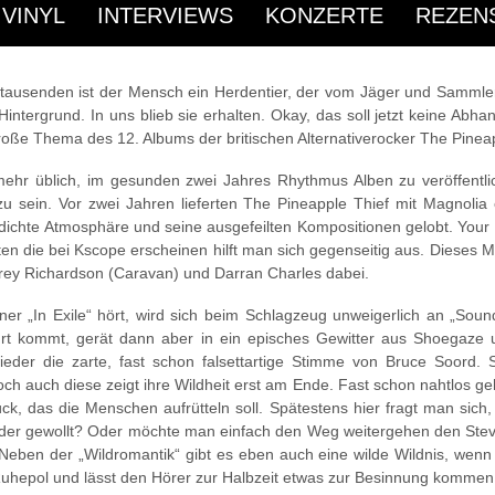
Rezensionen
/ August 23, 2016
 VINYL
INTERVIEWS
KONZERTE
REZEN
ahrtausenden ist der Mensch ein Herdentier, der vom Jäger und Sammler
Hintergrund. In uns blieb sie erhalten. Okay, das soll jetzt keine Ab
oße Thema des 12. Albums der britischen Alternativerocker The Pineapp
mehr üblich, im gesunden zwei Jahres Rhythmus Alben zu veröffentli
sein. Vor zwei Jahren lieferten The Pineapple Thief mit Magnolia
dichte Atmosphäre und seine ausgefeilten Kompositionen gelobt. Your 
tten die bei Kscope erscheinen hilft man sich gegenseitig aus. Dieses 
frey Richardson (Caravan) und Darran Charles dabei.
r „In Exile“ hört, wird sich beim Schlagzeug unweigerlich an „Sou
hrt kommt, gerät dann aber in ein episches Gewitter aus Shoegaze u
der die zarte, fast schon falsettartige Stimme von Bruce Soord. 
ch auch diese zeigt ihre Wildheit erst am Ende. Fast schon nahtlos ge
ück, das die Menschen aufrütteln soll. Spätestens hier fragt man sic
 oder gewollt? Oder möchte man einfach den Weg weitergehen den Ste
 Neben der „Wildromantik“ gibt es eben auch eine wilde Wildnis, we
 Ruhepol und lässt den Hörer zur Halbzeit etwas zur Besinnung kommen