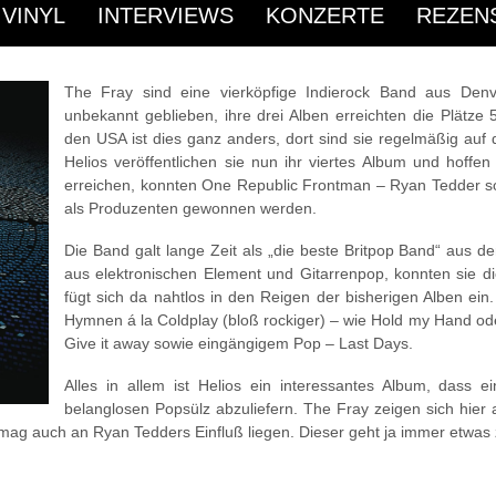
Rezensionen
/ Februar 22, 2014
 VINYL
INTERVIEWS
KONZERTE
REZEN
The Fray sind eine vierköpfige Indierock Band aus Denver
unbekannt geblieben, ihre drei Alben erreichten die Plätze
den USA ist dies ganz anders, dort sind sie regelmäßig auf 
Helios veröffentlichen sie nun ihr viertes Album und hoff
erreichen, konnten One Republic Frontman – Ryan Tedder so
als Produzenten gewonnen werden.
Die Band galt lange Zeit als „die beste Britpop Band“ aus
aus elektronischen Element und Gitarrenpop, konnten sie die
fügt sich da nahtlos in den Reigen der bisherigen Alben ein
Hymnen á la Coldplay (bloß rockiger) – wie Hold my Hand o
Give it away sowie eingängigem Pop – Last Days.
Alles in allem ist Helios ein interessantes Album, dass 
belanglosen Popsülz abzuliefern. The Fray zeigen sich hier 
mag auch an Ryan Tedders Einfluß liegen. Dieser geht ja immer etwa