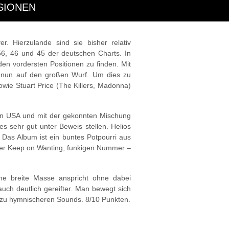
SIONEN
. Hierzulande sind sie bisher relativ
 56, 46 und 45 der deutschen Charts. In
den vordersten Positionen zu finden. Mit
en nun auf den großen Wurf. Um dies zu
wie Stuart Price (The Killers, Madonna)
 den USA und mit der gekonnten Mischung
s sehr gut unter Beweis stellen. Helios
. Das Album ist ein buntes Potpourri aus
der Keep on Wanting, funkigen Nummer –
eine breite Masse anspricht ohne dabei
auch deutlich gereifter. Man bewegt sich
s zu hymnischeren Sounds. 8/10 Punkten.