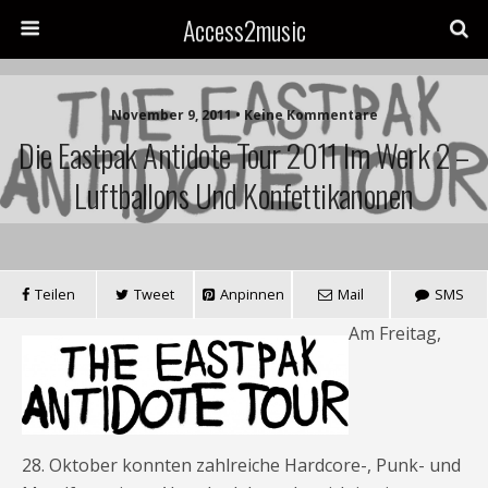
Access2music
November 9, 2011 • Keine Kommentare
Die Eastpak Antidote Tour 2011 Im Werk 2 –
Luftballons Und Konfettikanonen
Teilen
Tweet
Anpinnen
Mail
SMS
Am Freitag,
28. Oktober konnten zahlreiche Hardcore-, Punk- und