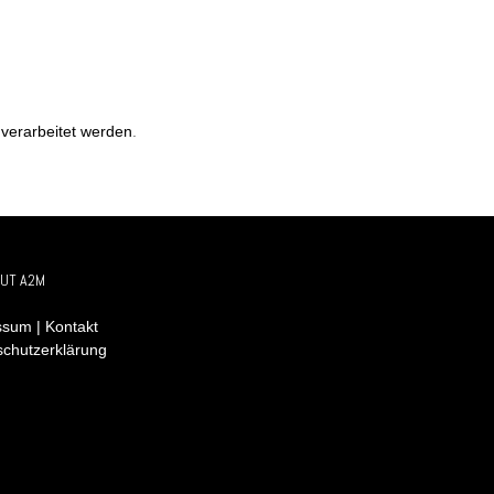
verarbeitet werden
.
UT A2M
sum | Kontakt
schutzerklärung