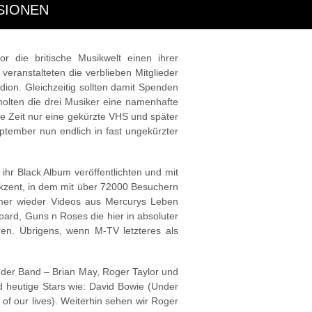
SIONEN
 die britische Musikwelt einen ihrer
veranstalteten die verblieben Mitglieder
on. Gleichzeitig sollten damit Spenden
olten die drei Musiker eine namenhafte
ge Zeit nur eine gekürzte VHS und später
ptember nun endlich in fast ungekürzter
 ihr Black Album veröffentlichten und mit
kzent, in dem mit über 72000 Besuchern
immer wieder Videos aus Mercurys Leben
ard, Guns n Roses die hier in absoluter
en. Übrigens, wenn M-TV letzteres als
r der Band – Brian May, Roger Taylor und
 heutige Stars wie: David Bowie (Under
f our lives). Weiterhin sehen wir Roger