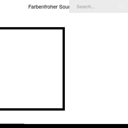
Farbenfroher Soundtrack: Deadpool & Wolverine
T –