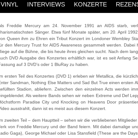
Rezensionen
/ September 22, 2013
 VINYL
INTERVIEWS
KONZERTE
REZEN
Als Freddie Mercury am 24. November 1991 an AIDS starb, verlor
charismatischsten Sänger. Etwa fünf Monate später, am 20. April 1992 
von Queen ihm zu Ehren ein Tribut Konzert im Londoner Wembley Stadi
für den Mercury Trust for AIDS Awareness gesammelt werden. Dabei h
Riege auf die Bühne, die bis heute ihres gleichen sucht. Nach dem lan
auch DVD Ausgabe des Konzertes erhältlich war, ist es seit Anfang Se
Fassung auf 3 DVD’s oder 1 BluRay zu haben.
Im ersten Teil des Konzertes (DVD 1) erleben wir Metallica, die kürzlich
Enter Sandman, Nothing Else Matters und Sad But True einen ersten A
gefüllten Stadion, abliefern. Zwischen den einzelnen Acts werden 
eingeblendet. Als weitere Bands sehen wir neben Extreme und Def Lepp
Höchstform Paradise City und Knocking on Heavens Door präsentier
Video ausstrahlt, dann ist es meist aus diesem Konzert.
Im zweiten Teil – dem Hauptteil – sehen wir die verbliebenen Mitgliede
rk von Freddie Mercury und der Band feiern. Mit dabei damalige und
adio Gaga), George Michael oder Lisa Stansfield (These are the Days o