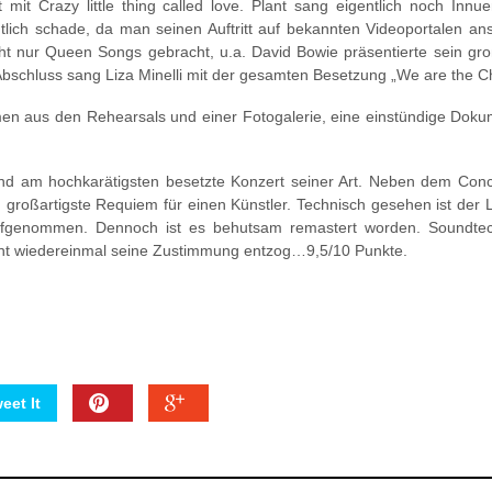
nt mit Crazy little thing called love. Plant sang eigentlich noch Inn
tlich schade, da man seinen Auftritt auf bekannten Videoportalen a
cht nur Queen Songs gebracht, u.a. David Bowie präsentierte sein g
bschluss sang Liza Minelli mit der gesamten Besetzung „We are the 
en aus den Rehearsals und einer Fotogalerie, eine einstündige Doku
 und am hochkarätigsten besetzte Konzert seiner Art. Neben dem Con
d großartigste Requiem für einen Künstler. Technisch gesehen ist der 
genommen. Dennoch ist es behutsam remastert worden. Soundtech
nt wiedereinmal seine Zustimmung entzog…9,5/10 Punkte.
eet It