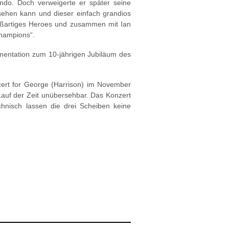
uendo. Doch verweigerte er später seine
nsehen kann und dieser einfach grandios
roßartiges Heroes und zusammen mit Ian
Champions“.
mentation zum 10-jährigen Jubiläum des
cert for George (Harrison) im November
Lauf der Zeit unübersehbar. Das Konzert
nisch lassen die drei Scheiben keine