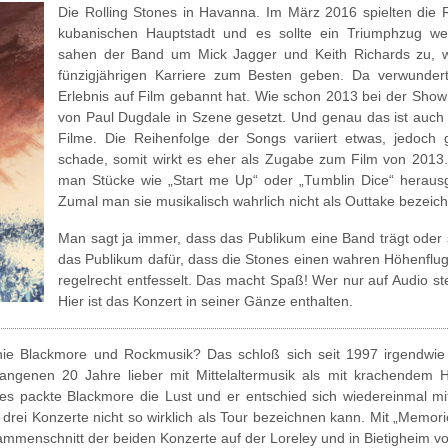
Die Rolling Stones in Havanna. Im März 2016 spielten die 
kubanischen Hauptstadt und es sollte ein Triumphzug w
sahen der Band um Mick Jagger und Keith Richards zu, wie
fünzigjährigen Karriere zum Besten geben. Da verwunder
Erlebnis auf Film gebannt hat. Wie schon 2013 bei der Show 
von Paul Dugdale in Szene gesetzt. Und genau das ist auch 
Filme. Die Reihenfolge der Songs variiert etwas, jedoch 
schade, somit wirkt es eher als Zugabe zum Film von 2013. A
man Stücke wie „Start me Up“ oder „Tumblin Dice“ herausg
Zumal man sie musikalisch wahrlich nicht als Outtake bezeic
Man sagt ja immer, dass das Publikum eine Band trägt oder s
das Publikum dafür, dass die Stones einen wahren Höhenflug
regelrecht entfesselt. Das macht Spaß! Wer nur auf Audio st
Hier ist das Konzert in seiner Gänze enthalten.
hie Blackmore und Rockmusik? Das schloß sich seit 1997 irgendwie a
angenen 20 Jahre lieber mit Mittelaltermusik als mit krachendem
es packte Blackmore die Lust und er entschied sich wiedereinmal m
drei Konzerte nicht so wirklich als Tour bezeichnen kann. Mit „Memori
mmenschnitt der beiden Konzerte auf der Loreley und in Bietigheim v