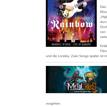
Das 
Moun
„Hig
durc
Doch
von 
zwis
Kri
Film
und die Loreley. Zwei Songs später ist m
vorgehen.