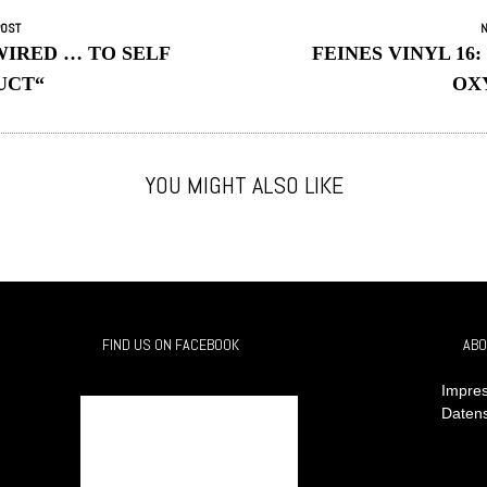
POST
N
WIRED … TO SELF
FEINES VINYL 16:
UCT“
OX
YOU MIGHT ALSO LIKE
FIND US ON FACEBOOK
ABO
Impres
Daten