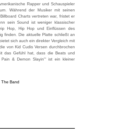
S-Amerikanische Rapper und Schauspieler
um. Während der Musiker mit seinen
llboard Charts vertreten war, fristet er
enn sein Sound ist weniger klassischer
rip Hop, Hip Hop und Einflüssen des
 finden. Die aktuelle Platte schließt an
etet sich auch ein direkter Vergleich mit
 die von Kid Cudis Versen durchbrochen
t das Gefühl hat, dass die Beats und
ain & Demon Slayin'“ ist ein kleiner
,
The Band