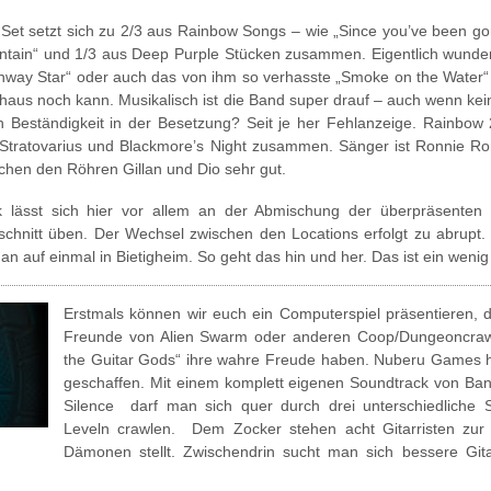
Set setzt sich zu 2/3 aus Rainbow Songs – wie „Since you’ve been gon
tain“ und 1/3 aus Deep Purple Stücken zusammen. Eigentlich wunder
hway Star“ oder auch das von ihm so verhasste „Smoke on the Water“ 
haus noch kann. Musikalisch ist die Band super drauf – auch wenn kein
 Beständigkeit in der Besetzung? Seit je her Fehlanzeige. Rainbow 
Stratovarius und Blackmore’s Night zusammen. Sänger ist Ronnie Ro
chen den Röhren Gillan und Dio sehr gut.
tik lässt sich hier vor allem an der Abmischung der überpräsen
schnitt üben. Der Wechsel zwischen den Locations erfolgt zu abrupt. 
an auf einmal in Bietigheim. So geht das hin und her. Das ist ein weni
Erstmals können wir euch ein Computerspiel präsentieren, 
Freunde von Alien Swarm oder anderen Coop/Dungeoncrawl
the Guitar Gods“ ihre wahre Freude haben. Nuberu Games ha
geschaffen. Mit einem komplett eigenen Soundtrack von Band
Silence darf man sich quer durch drei unterschiedliche S
Leveln crawlen. Dem Zocker stehen acht Gitarristen zu
Dämonen stellt. Zwischendrin sucht man sich bessere Gita