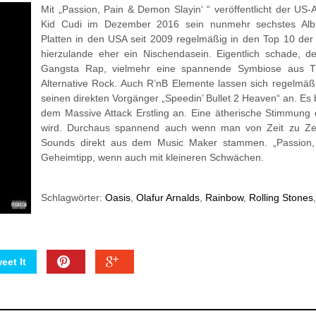
Mit „Passion, Pain & Demon Slayin‘ “ veröffentlicht der U
Kid Cudi im Dezember 2016 sein nunmehr sechstes Alb
Platten in den USA seit 2009 regelmäßig in den Top 10 der Bi
hierzulande eher ein Nischendasein. Eigentlich schade, d
Gangsta Rap, vielmehr eine spannende Symbiose aus T
Alternative Rock. Auch R’nB Elemente lassen sich regelmäßig
seinen direkten Vorgänger „Speedin’ Bullet 2 Heaven“ an. Es bi
dem Massive Attack Erstling an. Eine ätherische Stimmung
wird. Durchaus spannend auch wenn man von Zeit zu Zei
Sounds direkt aus dem Music Maker stammen. „Passion, P
Geheimtipp, wenn auch mit kleineren Schwächen.
Schlagwörter:
Oasis
,
Olafur Arnalds
,
Rainbow
,
Rolling Stones
eet It