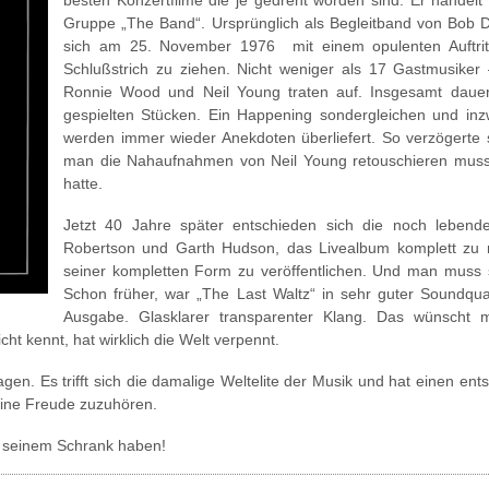
besten Konzertfilme die je gedreht worden sind. Er handel
Gruppe „The Band“. Ursprünglich als Begleitband von Bob 
sich am 25. November 1976 mit einem opulenten Auftrit
Schlußstrich zu ziehen. Nicht weniger als 17 Gastmusiker 
Ronnie Wood und Neil Young traten auf. Insgesamt dauer
gespielten Stücken. Ein Happening sondergleichen und inz
werden immer wieder Anekdoten überliefert. So verzögerte si
man die Nahaufnahmen von Neil Young retouschieren muss
hatte.
Jetzt 40 Jahre später entschieden sich die noch leben
Robertson und Garth Hudson, das Livealbum komplett zu 
seiner kompletten Form zu veröffentlichen. Und man muss s
Schon früher, war „The Last Waltz“ in sehr guter Soundqualitä
Ausgabe. Glasklarer transparenter Klang. Das wünsch
cht kennt, hat wirklich die Welt verpennt.
gen. Es trifft sich die damalige Weltelite der Musik und hat einen e
eine Freude zuzuhören.
n seinem Schrank haben!