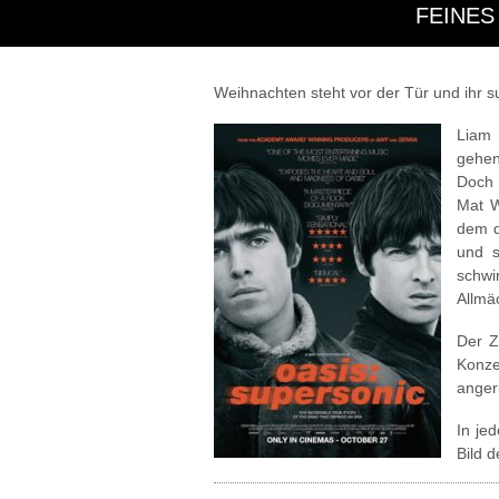
FEINES
Weihnachten steht vor der Tür und ihr s
Liam 
gehen
Doch 
Mat W
dem d
und s
schwi
Allmäc
Der Z
Konze
angeri
In je
Bild 