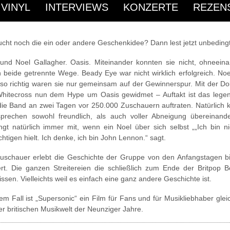
News
/
Rezensionen
/ November 28, 2016
 VINYL
INTERVIEWS
KONZERTE
REZEN
ucht noch die ein oder andere Geschenkidee? Dann lest jetzt unbedingt
und Noel Gallagher. Oasis. Miteinander konnten sie nicht, ohneeina
 beide getrennte Wege. Beady Eye war nicht wirklich erfolgreich. Noe
so richtig waren sie nur gemeinsam auf der Gewinnerspur. Mit der Do
hitecross nun dem Hype um Oasis gewidmet – Auftakt ist das lege
ie Band an zwei Tagen vor 250.000 Zuschauern auftraten. Natürlich
prechen sowohl freundlich, als auch voller Abneigung übereinand
ngt natürlich immer mit, wenn ein Noel über sich selbst „„Ich bin n
htigen hielt. Ich denke, ich bin John Lennon.“ sagt.
uschauer erlebt die Geschichte der Gruppe von den Anfangstagen bi
rt. Die ganzen Streitereien die schließlich zum Ende der Britpop Be
ssen. Vielleichts weil es einfach eine ganz andere Geschichte ist.
dem Fall ist „Supersonic“ ein Film für Fans und für Musikliebhaber gle
der britischen Musikwelt der Neunziger Jahre.