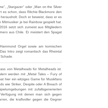
e“, „Stargazer“ oder „Man on the Silver
t es schon, dass Ritchie Blackmore den
herausholt. Doch er beweist, dass er es
 Mitmusiker je bei Rainbow gespielt hat.
2016 setzt sich zumeist aus Mitgliedern
mero aus Chile. Er meistert den Spagat
ten Hammond Orgel sowie am komischen
Das Intro zeigt romantisch das Rheintal
g Schade.
dass von Metalheads für Metalheads ist.
ern werden mit „Metal Tales – Fury of
t hier ein witziges Game für Musikfans
s wie Striker, Despite oder A Breach of
pielumgebungen mit zufallsgenerierten
r Verfügung mit denen man sich gegen
rren, die kraftvoller gegen die Gegner