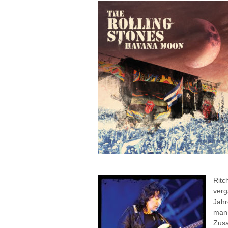
Ritc
verg
Jahr
man 
Zusa