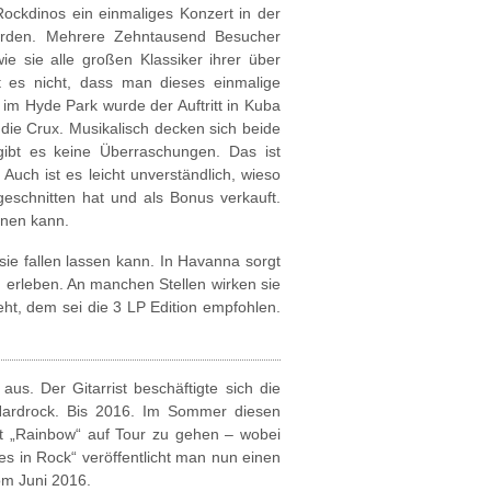
Rockdinos ein einmaliges Konzert in der
erden. Mehrere Zehntausend Besucher
 sie alle großen Klassiker ihrer über
t es nicht, dass man dieses einmalige
im Hyde Park wurde der Auftritt in Kuba
die Crux. Musikalisch decken sich beide
gibt es keine Überraschungen. Das ist
uch ist es leicht unverständlich, wieso
eschnitten hat und als Bonus verkauft.
hnen kann.
ie fallen lassen kann. In Havanna sorgt
 erleben. An manchen Stellen wirken sie
eht, dem sei die 3 LP Edition empfohlen.
us. Der Gitarrist beschäftigte sich die
 Hardrock. Bis 2016. Im Sommer diesen
it „Rainbow“ auf Tour zu gehen – wobei
es in Rock“ veröffentlicht man nun einen
om Juni 2016.