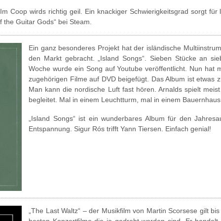
 Coop wirds richtig geil. Ein knackiger Schwierigkeitsgrad sorgt für l
of the Guitar Gods“ bei Steam.
Ein ganz besonderes Projekt hat der isländische Multiinstru
den Markt gebracht. „Island Songs“. Sieben Stücke an si
Woche wurde ein Song auf Youtube veröffentlicht. Nun hat 
zugehörigen Filme auf DVD beigefügt. Das Album ist etwas 
Man kann die nordische Luft fast hören. Arnalds spielt meist
begleitet. Mal in einem Leuchtturm, mal in einem Bauernhaus 
„Island Songs“ ist ein wunderbares Album für den Jahresaus
Entspannung. Sigur Rós trifft Yann Tiersen. Einfach genial!
„The Last Waltz“ – der Musikfilm von Martin Scorsese gilt bis