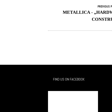
PREVIOUS 
METALLICA - „HARD
CONSTR
FIND US ON FACEBOOK