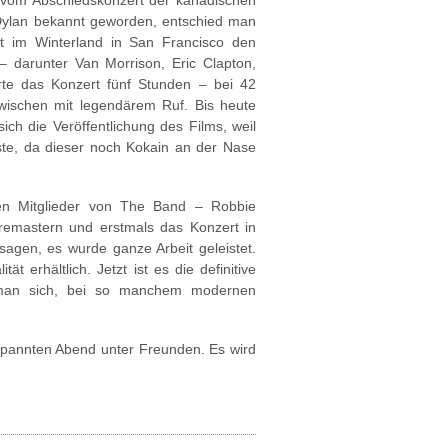
t vom Abschiedskonzert der kanadischen
Dylan bekannt geworden, entschied man
t im Winterland in San Francisco den
– darunter Van Morrison, Eric Clapton,
te das Konzert fünf Stunden – bei 42
wischen mit legendärem Ruf. Bis heute
ch die Veröffentlichung des Films, weil
te, da dieser noch Kokain an der Nase
den Mitglieder von The Band – Robbie
remastern und erstmals das Konzert in
agen, es wurde ganze Arbeit geleistet.
t erhältlich. Jetzt ist es die definitive
t man sich, bei so manchem modernen
ntspannten Abend unter Freunden. Es wird